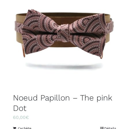
Noeud Papillon – The pink
Dot
60,00
€
J'achète
Détails