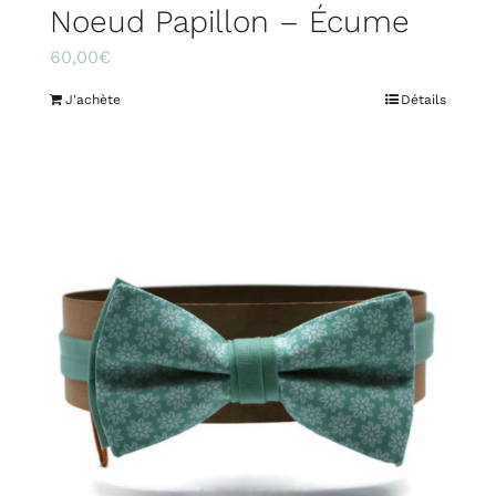
Noeud Papillon – Écume
60,00
€
J'achète
Détails