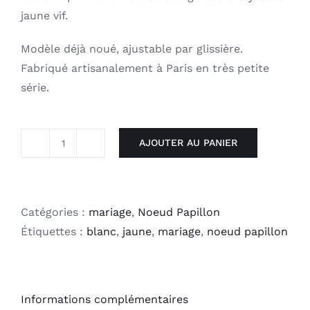
jaune vif.
Modèle déjà noué, ajustable par glissière.
Fabriqué artisanalement à Paris en très petite
série.
AJOUTER AU PANIER
quantité
de
Noeud
Papillon
Catégories :
mariage
,
Noeud Papillon
-
Étiquettes :
blanc
,
jaune
,
mariage
,
noeud papillon
Hello
Sunshine
Informations complémentaires