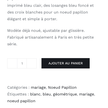
imprimé bleu clair, des losanges bleu foncé et
des croix blanches pour un noeud papillon
élégant et simple à porter.
Modèle déjà noué, ajustable par glissière.
Fabriqué artisanalement à Paris en très petite
série.
AJOUTER AU PANIER
quantité
de
Noeud
Papillon
Catégories :
mariage
,
Noeud Papillon
-
Étiquettes :
blanc
,
bleu
,
géométrique
,
mariage
,
La
noeud papillon
Gloire