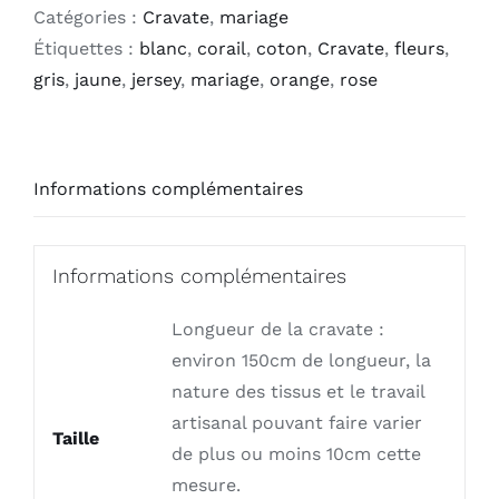
Cravate
Catégories :
Cravate
,
mariage
-
Étiquettes :
blanc
,
corail
,
coton
,
Cravate
,
fleurs
,
Rêve
gris
,
jaune
,
jersey
,
mariage
,
orange
,
rose
d'Hawaii
jaune
Informations complémentaires
Informations complémentaires
Longueur de la cravate :
environ 150cm de longueur, la
nature des tissus et le travail
artisanal pouvant faire varier
Taille
de plus ou moins 10cm cette
mesure.