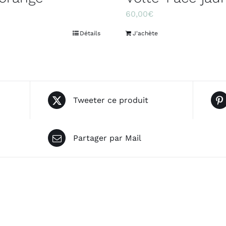
60,00
€
Détails
J'achète
Tweeter ce produit
Partager par Mail