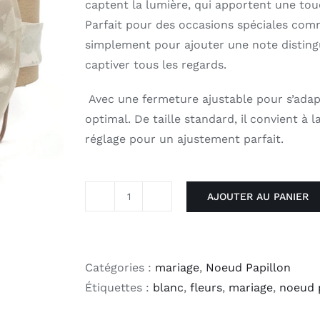
captent la lumière, qui apportent une tou
Parfait pour des occasions spéciales com
simplement pour ajouter une note disting
captiver tous les regards.
Avec une fermeture ajustable pour s’adapt
optimal. De taille standard, il convient à l
réglage pour un ajustement parfait.
AJOUTER AU PANIER
quantité
de
Noeud
Papillon
Catégories :
mariage
,
Noeud Papillon
-
Étiquettes :
blanc
,
fleurs
,
mariage
,
noeud 
Ton