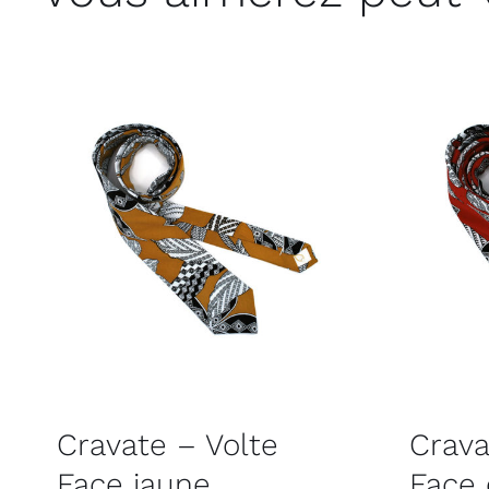
Cravate – Volte
Crava
Face jaune
Face 