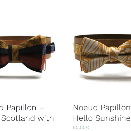
 Papillon –
Noeud Papillon
Scotland with
Hello Sunshine
60,00
€