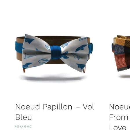
Noeud Papillon – Vol
Noeud
Bleu
From 
Love
60,00
€