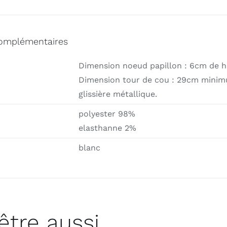
sur
ton
blanc
complémentaires
Dimension noeud papillon : 6cm de h
Dimension tour de cou : 29cm mini
glissière métallique.
polyester 98%
elasthanne 2%
blanc
être aussi…