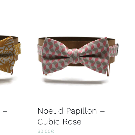
 –
Noeud Papillon –
Cubic Rose
60,00
€