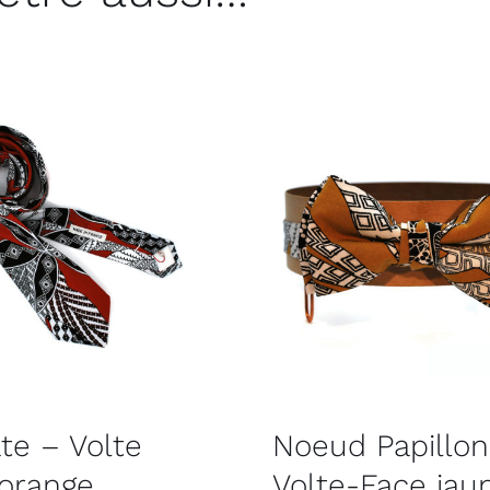
te – Volte
Noeud Papillon
orange
Volte-Face jau